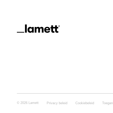
© 2026 Lamett
Privacy beleid
Cookiebeleid
Toegank