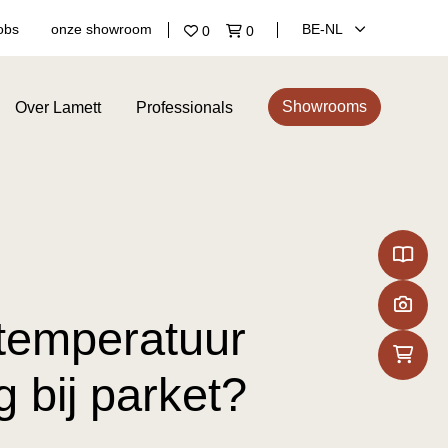
obs
onze showroom
BE‑NL
0
0
Showrooms
Over Lamett
Professionals
temperatuur
 bij parket?