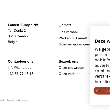
Lamett Europe NV
_lamett
Ter Donkt 2
Ons verhaal
8540 Deerlijk
Werken bij Lamett
Deze w
België
Goed en graag gemaakt
We gebr
persona
ook inf
Contacteer ons
Bezoek ons
adverte
info@lamett.eu
Onze showroom
combine
+32 56 77 45 15
Onze verkooppunten
verstre
hun die
Alles a
elijkheidsverklaring