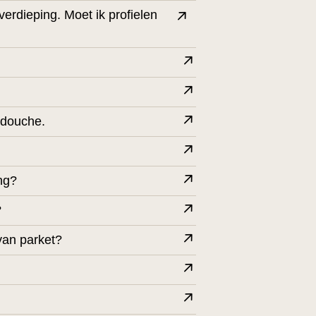
verdieping. Moet ik profielen
pdouche.
ing?
?
van parket?