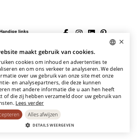
Handige links
×
Veelgestelde vragen
Downloads
ebsite maakt gebruik van cookies.
DUTCH
Algemene
uiken cookies om inhoud en advertenties te
(verkoops)voorwaarden
ENGLISH
liseren en om ons verkeer te analyseren. We delen
Met de steun van
POLISH
ormatie over uw gebruik van onze site met onze
ntie- en analysepartners, die deze kunnen
FRENCH
ren met andere informatie die u aan hen heeft
GERMAN
kt of die zij hebben verzameld door uw gebruik van
nsten.
Lees verder
SPANISH
ccepteren
Alles afwijzen
DETAILS WEERGEVEN