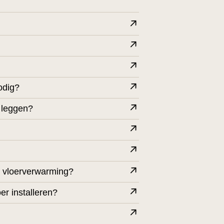
odig?
 leggen?
op vloerverwarming?
er installeren?