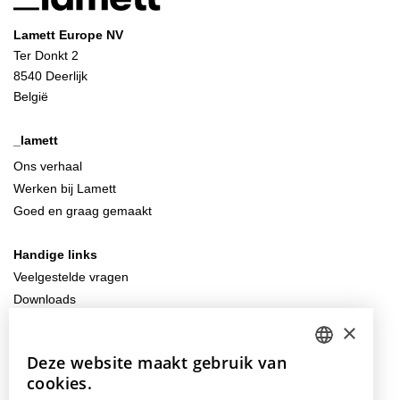
Lamett Europe NV
Ter Donkt 2
8540 Deerlijk
België
_lamett
Ons verhaal
Werken bij Lamett
Goed en graag gemaakt
Handige links
Veelgestelde vragen
Downloads
Algemene (verkoops)voorwaarden
×
Deze website maakt gebruik van
DUTCH
Contacteer ons
cookies.
info@lamett.eu
ENGLISH