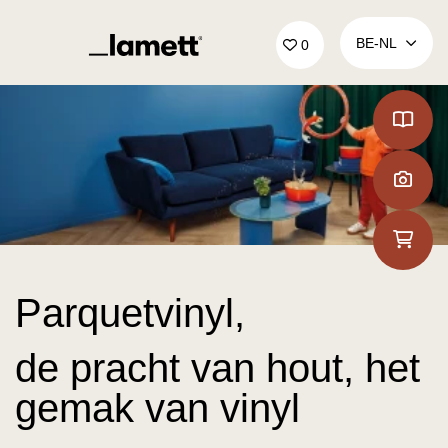
Terug naar home
BE‑NL
0
Parquetvinyl,
de pracht van hout, het
gemak van vinyl