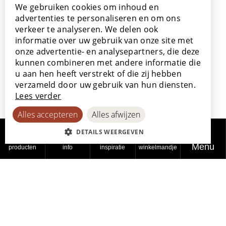
+32 56 77 45 15
We gebruiken cookies om inhoud en
POLISH
advertenties te personaliseren en om ons
verkeer te analyseren. We delen ook
Bezoek ons
FRENCH
informatie over uw gebruik van onze site met
Onze showroom
GERMAN
onze advertentie- en analysepartners, die deze
Onze verkooppunten
kunnen combineren met andere informatie die
SPANISH
u aan hen heeft verstrekt of die zij hebben
verzameld door uw gebruik van hun diensten.
Lees verder
Met de steun van
Alles accepteren
Alles afwijzen
DETAILS WEERGEVEN
Menu
producten
info
inspiratie
winkelmandje
© 2026
Privacy
Cookiebeleid
Toegankelijkheidsverklaring
Lamett
beleid