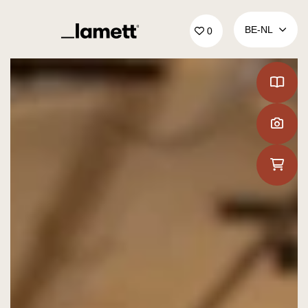
Terug naar home
BE‑NL
0