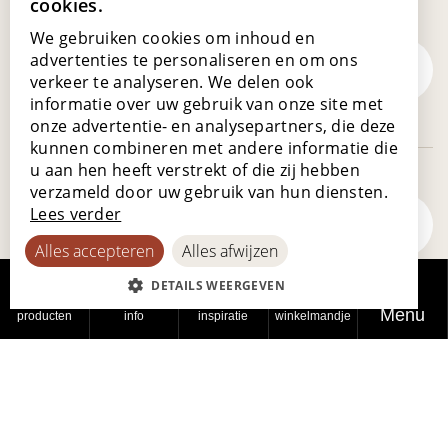
cookies.
ENGLISH
We gebruiken cookies om inhoud en
POLISH
advertenties te personaliseren en om ons
Vind jouw droomvloer
verkeer te analyseren. We delen ook
FRENCH
informatie over uw gebruik van onze site met
GERMAN
onze advertentie- en analysepartners, die deze
kunnen combineren met andere informatie die
SPANISH
u aan hen heeft verstrekt of die zij hebben
verzameld door uw gebruik van hun diensten.
Lees verder
Een showroom in je buurt
Alles accepteren
Alles afwijzen
DETAILS WEERGEVEN
Menu
producten
info
inspiratie
winkelmandje
Laat je inspireren