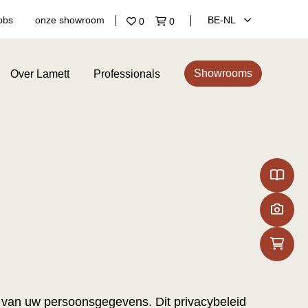
obs
onze showroom
BE‑NL
0
0
Showrooms
Over Lamett
Professionals
g van uw persoonsgegevens. Dit privacybeleid