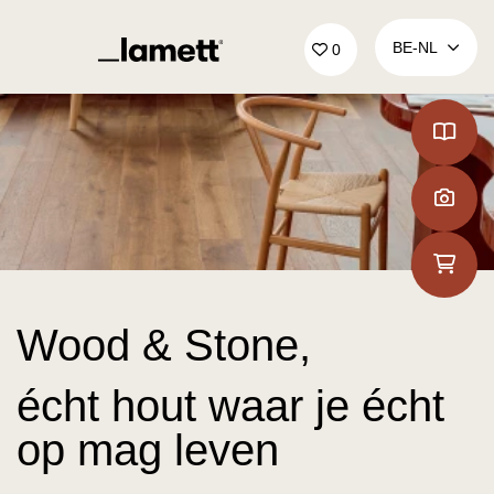
Terug naar home
BE‑NL
0
Wood & Stone,
écht hout waar je écht
op mag leven