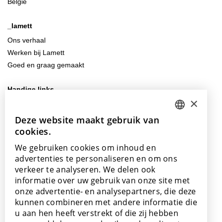
België
_lamett
Ons verhaal
Werken bij Lamett
Goed en graag gemaakt
Handige links
×
Veelgestelde vragen
Downloads
Deze website maakt gebruik van
DUTCH
Algemene (verkoops)voorwaarden
cookies.
ENGLISH
We gebruiken cookies om inhoud en
Contacteer ons
POLISH
advertenties te personaliseren en om ons
info@lamett.eu
verkeer te analyseren. We delen ook
FRENCH
+32 56 77 45 15
informatie over uw gebruik van onze site met
GERMAN
onze advertentie- en analysepartners, die deze
Bezoek ons
kunnen combineren met andere informatie die
SPANISH
u aan hen heeft verstrekt of die zij hebben
Onze showroom