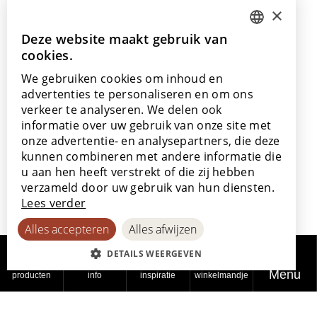
×
info@lamett.eu
+32 56 77 45 15
Deze website maakt gebruik van
DUTCH
cookies.
ENGLISH
Bezoek ons
We gebruiken cookies om inhoud en
Onze showroom
POLISH
advertenties te personaliseren en om ons
Onze verkooppunten
verkeer te analyseren. We delen ook
FRENCH
informatie over uw gebruik van onze site met
GERMAN
onze advertentie- en analysepartners, die deze
kunnen combineren met andere informatie die
SPANISH
u aan hen heeft verstrekt of die zij hebben
Met de steun van
verzameld door uw gebruik van hun diensten.
Lees verder
Alles accepteren
Alles afwijzen
DETAILS WEERGEVEN
Menu
producten
info
inspiratie
winkelmandje
© 2026
Privacy
Cookiebeleid
Toegankelijkheidsverklaring
Lamett
beleid