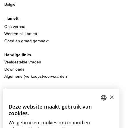
België
_lamett
Ons verhaal
Werken bij Lamett
Goed en graag gemaakt
Handige links
Veelgestelde vragen
Downloads
Algemene (verkoops)voorwaarden
Contacteer ons
×
info@lamett.eu
+32 56 77 45 15
Deze website maakt gebruik van
DUTCH
cookies.
ENGLISH
Bezoek ons
We gebruiken cookies om inhoud en
Onze showroom
POLISH