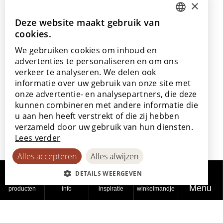
×
info@lamett.eu
+32 56 77 45 15
Deze website maakt gebruik van
DUTCH
cookies.
ENGLISH
Bezoek ons
We gebruiken cookies om inhoud en
Onze showroom
POLISH
advertenties te personaliseren en om ons
Onze verkooppunten
verkeer te analyseren. We delen ook
FRENCH
informatie over uw gebruik van onze site met
GERMAN
onze advertentie- en analysepartners, die deze
kunnen combineren met andere informatie die
SPANISH
u aan hen heeft verstrekt of die zij hebben
Met de steun van
verzameld door uw gebruik van hun diensten.
Lees verder
Alles accepteren
Alles afwijzen
DETAILS WEERGEVEN
Menu
producten
info
inspiratie
winkelmandje
© 2026
Privacy
Cookiebeleid
Toegankelijkheidsverklaring
Lamett
beleid