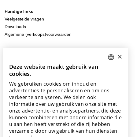
Handige links
Veelgestelde vragen
Downloads
Algemene (verkoops)voorwaarden
Contacteer ons
×
info@lamett.eu
+32 56 77 45 15
Deze website maakt gebruik van
DUTCH
cookies.
ENGLISH
Bezoek ons
We gebruiken cookies om inhoud en
Onze showroom
POLISH
advertenties te personaliseren en om ons
Onze verkooppunten
verkeer te analyseren. We delen ook
FRENCH
informatie over uw gebruik van onze site met
GERMAN
onze advertentie- en analysepartners, die deze
kunnen combineren met andere informatie die
SPANISH
u aan hen heeft verstrekt of die zij hebben
Met de steun van
verzameld door uw gebruik van hun diensten.