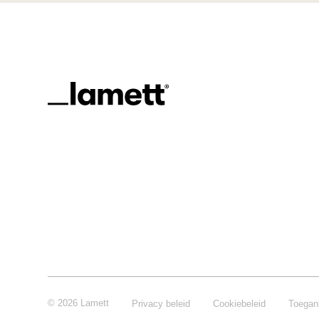
© 2026 Lamett
Privacy beleid
Cookiebeleid
Toegank