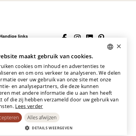
Handige links
×
Veelgestelde vragen
Downloads
ebsite maakt gebruik van cookies.
DUTCH
Algemene
uiken cookies om inhoud en advertenties te
(verkoops)voorwaarden
ENGLISH
liseren en om ons verkeer te analyseren. We delen
Met de steun van
POLISH
ormatie over uw gebruik van onze site met onze
ntie- en analysepartners, die deze kunnen
FRENCH
ren met andere informatie die u aan hen heeft
GERMAN
kt of die zij hebben verzameld door uw gebruik van
nsten.
Lees verder
SPANISH
ccepteren
Alles afwijzen
DETAILS WEERGEVEN