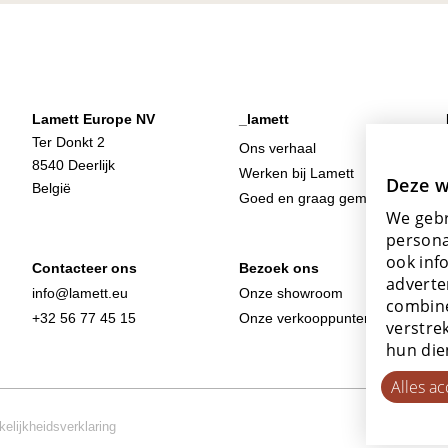
Lamett Europe NV
_lamett
Ter Donkt 2
Ons verhaal
8540 Deerlijk
Werken bij Lamett
Deze w
België
Goed en graag gemaakt
We gebr
persona
ook inf
Contacteer ons
Bezoek ons
adverte
info@lamett.eu
Onze showroom
combine
+32 56 77 45 15
Onze verkooppunten
verstre
hun die
Alles a
elijkheidsverklaring