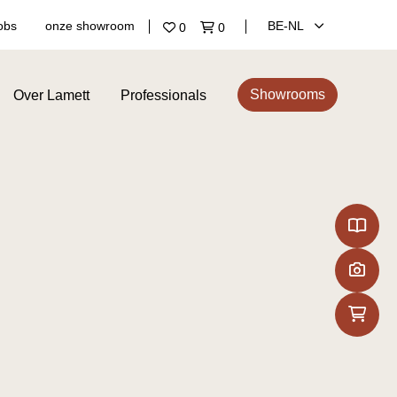
obs
onze showroom
BE‑NL
0
0
Showrooms
Over Lamett
Professionals