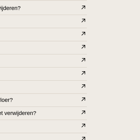
wijderen?
vloer?
et verwijderen?