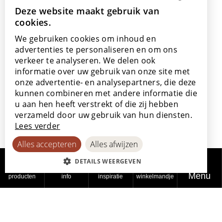
+32 56 77 45 15
Deze website maakt gebruik van
DUTCH
cookies.
ENGLISH
Bezoek ons
We gebruiken cookies om inhoud en
Onze showroom
POLISH
advertenties te personaliseren en om ons
Onze verkooppunten
verkeer te analyseren. We delen ook
FRENCH
informatie over uw gebruik van onze site met
GERMAN
onze advertentie- en analysepartners, die deze
kunnen combineren met andere informatie die
SPANISH
u aan hen heeft verstrekt of die zij hebben
Met de steun van
verzameld door uw gebruik van hun diensten.
Lees verder
Alles accepteren
Alles afwijzen
DETAILS WEERGEVEN
Menu
producten
info
inspiratie
winkelmandje
© 2026
Privacy
Cookiebeleid
Toegankelijkheidsverklaring
Lamett
beleid