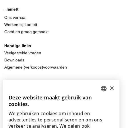
_lamett
Ons verhaal
Werken bij Lamett
Goed en graag gemaakt
Handige links
Veelgestelde vragen
Downloads
Algemene (verkoops)voorwaarden
Contacteer ons
×
info@lamett.eu
+32 56 77 45 15
Deze website maakt gebruik van
DUTCH
cookies.
ENGLISH
Bezoek ons
We gebruiken cookies om inhoud en
Onze showroom
POLISH
advertenties te personaliseren en om ons
Onze verkooppunten
verkeer te analyseren. We delen ook
FRENCH