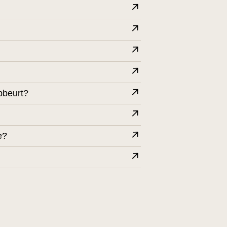
pbeurt?
e?