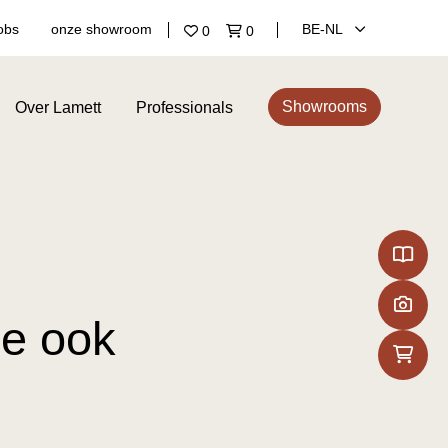
obs
onze showroom
BE‑NL
0
0
Showrooms
Over Lamett
Professionals
ne ook