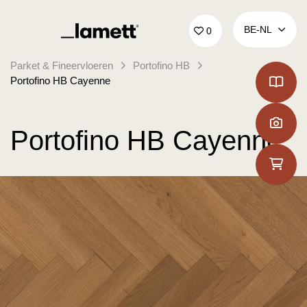
Terug naar home
BE‑NL
0
Parket & Fineervloeren
Portofino HB
Portofino HB Cayenne
Portofino HB Cayenne