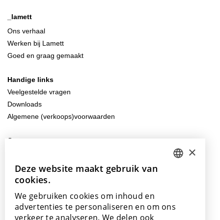
_lamett
Ons verhaal
Werken bij Lamett
Goed en graag gemaakt
Handige links
Veelgestelde vragen
Downloads
Algemene (verkoops)voorwaarden
Contacteer ons
×
info@lamett.eu
+32 56 77 45 15
Deze website maakt gebruik van
DUTCH
cookies.
ENGLISH
Bezoek ons
We gebruiken cookies om inhoud en
Onze showroom
POLISH
advertenties te personaliseren en om ons
Onze verkooppunten
verkeer te analyseren. We delen ook
FRENCH