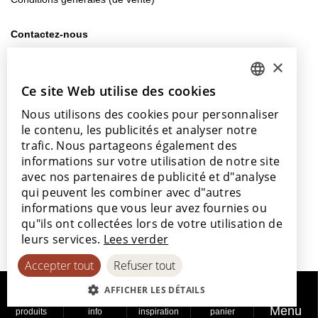
Contactez-nous
info@lamett.eu
×
+32 56 77 45 15
Ce site Web utilise des cookies
DUTCH
Venez nous rendre visite
Nous utilisons des cookies pour personnaliser
ENGLISH
Notre salle d’exposition
le contenu, les publicités et analyser notre
Nos points de vente
POLISH
trafic. Nous partageons également des
informations sur votre utilisation de notre site
FRENCH
avec nos partenaires de publicité et d"analyse
GERMAN
qui peuvent les combiner avec d"autres
informations que vous leur avez fournies ou
SPANISH
Avec le soutien de
qu"ils ont collectées lors de votre utilisation de
leurs services.
Lees verder
Accepter tout
Refuser tout
AFFICHER LES DÉTAILS
Menu
produits
info
inspiration
panier