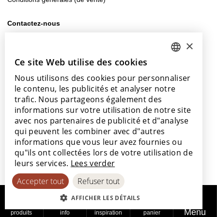
Contactez-nous
info@lamett.eu
×
+32 56 77 45 15
Ce site Web utilise des cookies
DUTCH
Venez nous rendre visite
Nous utilisons des cookies pour personnaliser
ENGLISH
Notre salle d’exposition
le contenu, les publicités et analyser notre
Nos points de vente
POLISH
trafic. Nous partageons également des
informations sur votre utilisation de notre site
FRENCH
avec nos partenaires de publicité et d"analyse
GERMAN
qui peuvent les combiner avec d"autres
informations que vous leur avez fournies ou
SPANISH
Avec le soutien de
qu"ils ont collectées lors de votre utilisation de
leurs services.
Lees verder
Accepter tout
Refuser tout
AFFICHER LES DÉTAILS
Menu
produits
info
inspiration
panier