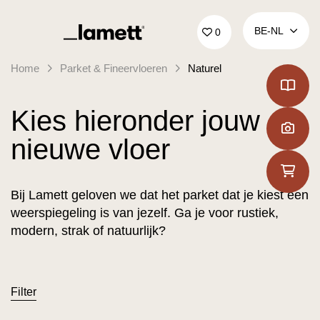
Terug naar home
BE‑NL
0
Home
Parket & Fineervloeren
Naturel
Kies hieronder jouw
nieuwe vloer
Bij Lamett geloven we dat het parket dat je kiest een
weerspiegeling is van jezelf. Ga je voor rustiek,
modern, strak of natuurlijk?
Filter