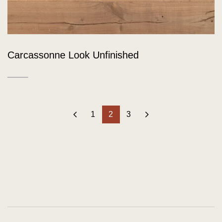
Carcassonne Look Unfinished
‹
1
2
3
›