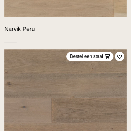
Narvik Peru
Bestel een staal
Voeg