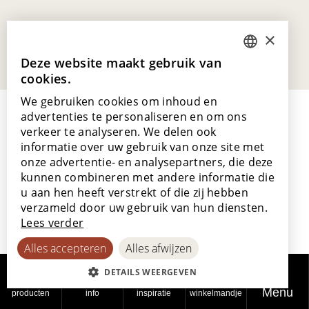
×
Deze website maakt gebruik van
DUTCH
cookies.
ENGLISH
We gebruiken cookies om inhoud en
POLISH
advertenties te personaliseren en om ons
verkeer te analyseren. We delen ook
FRENCH
informatie over uw gebruik van onze site met
GERMAN
onze advertentie- en analysepartners, die deze
kunnen combineren met andere informatie die
Lamett Europe NV
SPANISH
u aan hen heeft verstrekt of die zij hebben
Ter Donkt 2
verzameld door uw gebruik van hun diensten.
8540 Deerlijk
Lees verder
België
Alles accepteren
Alles afwijzen
_lamett
DETAILS WEERGEVEN
Ons verhaal
Menu
producten
info
inspiratie
winkelmandje
Werken bij Lamett