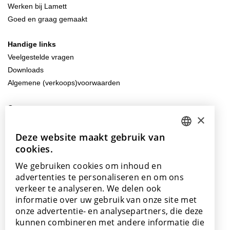
Werken bij Lamett
Goed en graag gemaakt
Handige links
Veelgestelde vragen
Downloads
Algemene (verkoops)voorwaarden
Contacteer ons
×
info@lamett.eu
+32 56 77 45 15
Deze website maakt gebruik van
DUTCH
cookies.
ENGLISH
Bezoek ons
We gebruiken cookies om inhoud en
Onze showroom
POLISH
advertenties te personaliseren en om ons
Onze verkooppunten
verkeer te analyseren. We delen ook
FRENCH
informatie over uw gebruik van onze site met
GERMAN
onze advertentie- en analysepartners, die deze
kunnen combineren met andere informatie die
SPANISH