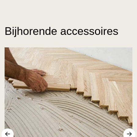
Bijhorende accessoires
Vorige
V