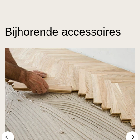
Bijhorende accessoires
Vorige
V