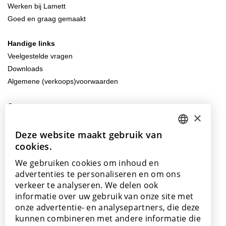
Werken bij Lamett
Goed en graag gemaakt
Handige links
Veelgestelde vragen
Downloads
Algemene (verkoops)voorwaarden
Contacteer ons
×
info@lamett.eu
+32 56 77 45 15
Deze website maakt gebruik van
DUTCH
cookies.
ENGLISH
Bezoek ons
We gebruiken cookies om inhoud en
Onze showroom
POLISH
advertenties te personaliseren en om ons
Onze verkooppunten
verkeer te analyseren. We delen ook
FRENCH
informatie over uw gebruik van onze site met
GERMAN
onze advertentie- en analysepartners, die deze
kunnen combineren met andere informatie die
SPANISH