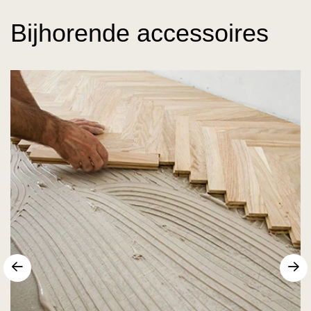
Bijhorende accessoires
Vorige
V