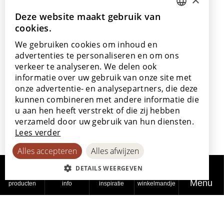
info@lamett.eu
+32 56 77 45 15
Deze website maakt gebruik van
DUTCH
cookies.
ENGLISH
Bezoek ons
We gebruiken cookies om inhoud en
Onze showroom
POLISH
advertenties te personaliseren en om ons
Onze verkooppunten
verkeer te analyseren. We delen ook
FRENCH
informatie over uw gebruik van onze site met
GERMAN
onze advertentie- en analysepartners, die deze
kunnen combineren met andere informatie die
SPANISH
u aan hen heeft verstrekt of die zij hebben
Met de steun van
verzameld door uw gebruik van hun diensten.
Lees verder
Alles accepteren
Alles afwijzen
DETAILS WEERGEVEN
Menu
producten
info
inspiratie
winkelmandje
© 2026
Privacy
Cookiebeleid
Toegankelijkheidsverklaring
Lamett
beleid