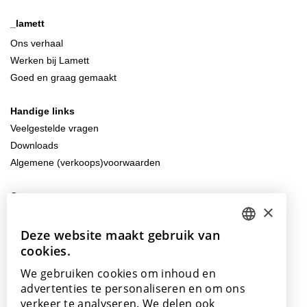
_lamett
Ons verhaal
Werken bij Lamett
Goed en graag gemaakt
Handige links
Veelgestelde vragen
Downloads
Algemene (verkoops)voorwaarden
Contacteer ons
×
info@lamett.eu
+32 56 77 45 15
Deze website maakt gebruik van
DUTCH
cookies.
ENGLISH
Bezoek ons
We gebruiken cookies om inhoud en
Onze showroom
POLISH
advertenties te personaliseren en om ons
Onze verkooppunten
verkeer te analyseren. We delen ook
FRENCH