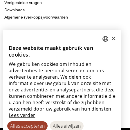
Veelgestelde vragen
Downloads
Algemene (verkoops)voorwaarden
Contacteer ons
×
info@lamett.eu
+32 56 77 45 15
Deze website maakt gebruik van
DUTCH
cookies.
ENGLISH
Bezoek ons
We gebruiken cookies om inhoud en
Onze showroom
POLISH
advertenties te personaliseren en om ons
Onze verkooppunten
verkeer te analyseren. We delen ook
FRENCH
informatie over uw gebruik van onze site met
GERMAN
onze advertentie- en analysepartners, die deze
kunnen combineren met andere informatie die
SPANISH
u aan hen heeft verstrekt of die zij hebben
Met de steun van
verzameld door uw gebruik van hun diensten.
Lees verder
Alles accepteren
Alles afwijzen