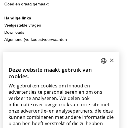
Goed en graag gemaakt
Handige links
Veelgestelde vragen
Downloads
Algemene (verkoops)voorwaarden
Contacteer ons
×
info@lamett.eu
+32 56 77 45 15
Deze website maakt gebruik van
DUTCH
cookies.
ENGLISH
Bezoek ons
We gebruiken cookies om inhoud en
Onze showroom
POLISH
advertenties te personaliseren en om ons
Onze verkooppunten
verkeer te analyseren. We delen ook
FRENCH
informatie over uw gebruik van onze site met
GERMAN
onze advertentie- en analysepartners, die deze
kunnen combineren met andere informatie die
SPANISH
u aan hen heeft verstrekt of die zij hebben
Met de steun van