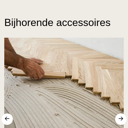
Bijhorende accessoires
Vorige
V