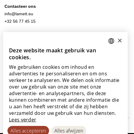
Contacteer ons
info@lamett.eu
+32 56 77 45 15
Bezoek ons
×
Onze showroom
Deze website maakt gebruik van
DUTCH
Onze verkooppunten
cookies.
ENGLISH
We gebruiken cookies om inhoud en
POLISH
advertenties te personaliseren en om ons
verkeer te analyseren. We delen ook informatie
FRENCH
Met de steun van
over uw gebruik van onze site met onze
GERMAN
advertentie- en analysepartners, die deze
kunnen combineren met andere informatie die
SPANISH
u aan hen heeft verstrekt of die zij hebben
verzameld door uw gebruik van hun diensten.
Lees verder
© 2026
Privacy
Cookiebeleid
Toegankelijkheidsverklaring
Alles accepteren
Alles afwijzen