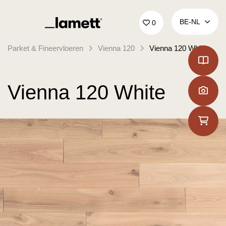
Terug naar home
BE‑NL
0
Parket & Fineervloeren
Vienna 120
Vienna 120 White
Vienna 120 White