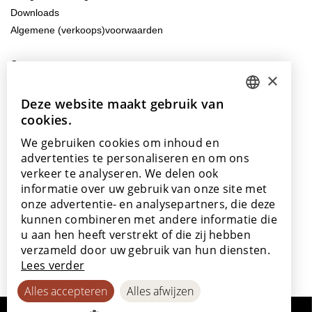
Downloads
Algemene (verkoops)voorwaarden
Contacteer ons
×
info@lamett.eu
+32 56 77 45 15
Deze website maakt gebruik van
DUTCH
cookies.
ENGLISH
Bezoek ons
We gebruiken cookies om inhoud en
Onze showroom
POLISH
advertenties te personaliseren en om ons
Onze verkooppunten
verkeer te analyseren. We delen ook
FRENCH
informatie over uw gebruik van onze site met
GERMAN
onze advertentie- en analysepartners, die deze
kunnen combineren met andere informatie die
SPANISH
u aan hen heeft verstrekt of die zij hebben
Met de steun van
verzameld door uw gebruik van hun diensten.
Lees verder
Alles accepteren
Alles afwijzen