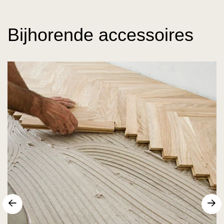
Bijhorende accessoires
Vorige
V