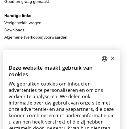
Goed en graag gemaakt
Handige links
Veelgestelde vragen
Downloads
Algemene (verkoops)voorwaarden
Contacteer ons
×
info@lamett.eu
+32 56 77 45 15
Deze website maakt gebruik van
DUTCH
cookies.
ENGLISH
Bezoek ons
We gebruiken cookies om inhoud en
Onze showroom
POLISH
advertenties te personaliseren en om ons
Onze verkooppunten
verkeer te analyseren. We delen ook
FRENCH
informatie over uw gebruik van onze site met
GERMAN
onze advertentie- en analysepartners, die deze
kunnen combineren met andere informatie die
SPANISH
u aan hen heeft verstrekt of die zij hebben
Met de steun van
verzameld door uw gebruik van hun diensten.