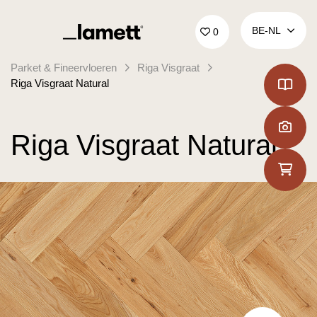
Terug naar home
BE‑NL
0
Parket & Fineervloeren
Riga Visgraat
Riga Visgraat Natural
Riga Visgraat Natural