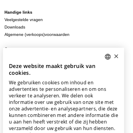
Handige links
Veelgestelde vragen
Downloads
Algemene (verkoops)voorwaarden
Contacteer ons
×
info@lamett.eu
+32 56 77 45 15
Deze website maakt gebruik van
DUTCH
cookies.
ENGLISH
Bezoek ons
We gebruiken cookies om inhoud en
Onze showroom
POLISH
advertenties te personaliseren en om ons
Onze verkooppunten
verkeer te analyseren. We delen ook
FRENCH
informatie over uw gebruik van onze site met
GERMAN
onze advertentie- en analysepartners, die deze
kunnen combineren met andere informatie die
SPANISH
u aan hen heeft verstrekt of die zij hebben
Met de steun van
verzameld door uw gebruik van hun diensten.