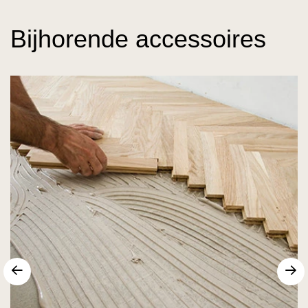
Bijhorende accessoires
Vorige
V