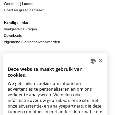
Werken bij Lamett
Goed en graag gemaakt
Handige links
Veelgestelde vragen
Downloads
Algemene (verkoops)voorwaarden
Contacteer ons
×
info@lamett.eu
+32 56 77 45 15
Deze website maakt gebruik van
DUTCH
cookies.
ENGLISH
Bezoek ons
We gebruiken cookies om inhoud en
Onze showroom
POLISH
advertenties te personaliseren en om ons
Onze verkooppunten
verkeer te analyseren. We delen ook
FRENCH
informatie over uw gebruik van onze site met
GERMAN
onze advertentie- en analysepartners, die deze
kunnen combineren met andere informatie die
SPANISH