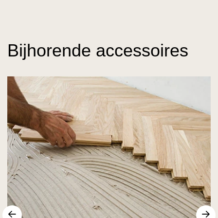
Bijhorende accessoires
Vorige
V