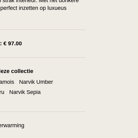
strak interieur. Met het donkere
perfect inzetten op luxueus
): € 97.00
eze collectie
hamois
Narvik Umber
ru
Narvik Sepia
verwarming