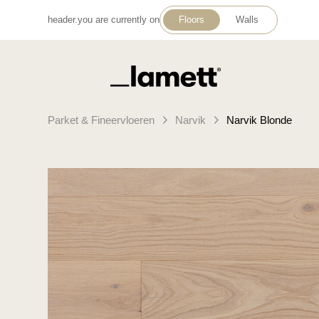
header.you are currently on
Floors
Walls
Terug naar home
Parket & Fineervloeren
Narvik
Narvik Blonde