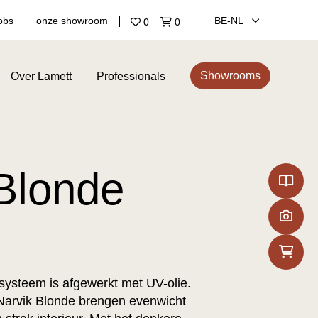
obs
onze showroom
BE‑NL
0
0
Showrooms
Over Lamett
Professionals
Blonde
ksysteem is afgewerkt met UV-olie.
 Narvik Blonde brengen evenwicht