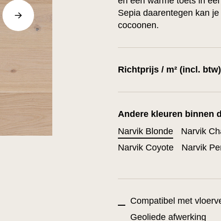
en een warme toets in een 
Sepia daarentegen kan je 
cocoonen.
Richtprijs / m² (incl. btw
Andere kleuren binnen d
Narvik Blonde
Narvik C
Narvik Coyote
Narvik Pe
Compatibel met vloer
Geoliede afwerking