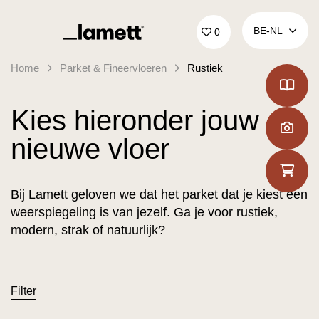
Terug naar home
BE‑NL
0
Home
Parket & Fineervloeren
Rustiek
Kies hieronder jouw
nieuwe vloer
Bij Lamett geloven we dat het parket dat je kiest een
weerspiegeling is van jezelf. Ga je voor rustiek,
modern, strak of natuurlijk?
Filter