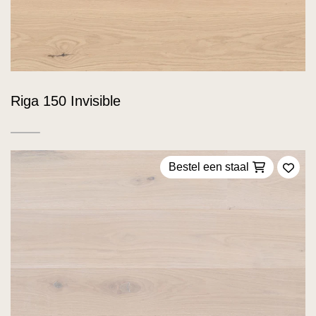
Riga 150 Invisible
Bestel een staal
Voeg