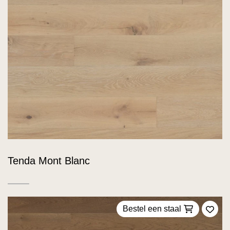
Tenda Mont Blanc
Bestel een staal
Voeg