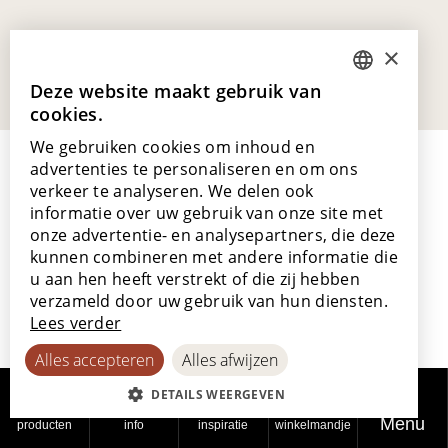
×
Deze website maakt gebruik van
DUTCH
cookies.
ENGLISH
We gebruiken cookies om inhoud en
POLISH
advertenties te personaliseren en om ons
verkeer te analyseren. We delen ook
FRENCH
informatie over uw gebruik van onze site met
GERMAN
onze advertentie- en analysepartners, die deze
kunnen combineren met andere informatie die
Lamett Europe NV
SPANISH
u aan hen heeft verstrekt of die zij hebben
Ter Donkt 2
verzameld door uw gebruik van hun diensten.
8540 Deerlijk
Lees verder
België
Alles accepteren
Alles afwijzen
_lamett
DETAILS WEERGEVEN
Ons verhaal
Menu
producten
info
inspiratie
winkelmandje
Werken bij Lamett