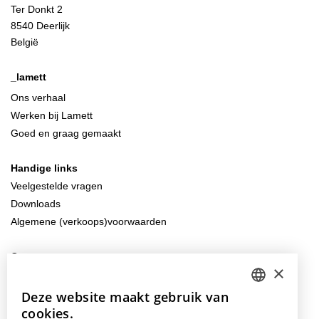
Ter Donkt 2
8540 Deerlijk
België
_lamett
Ons verhaal
Werken bij Lamett
Goed en graag gemaakt
Handige links
Veelgestelde vragen
Downloads
Algemene (verkoops)voorwaarden
Contacteer ons
×
info@lamett.eu
+32 56 77 45 15
Deze website maakt gebruik van
DUTCH
cookies.