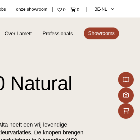
obs
onze showroom
BE‑NL
0
0
Showrooms
Over Lamett
Professionals
0 Natural
Alta heeft een vrij levendige
 kleurvariaties. De knopen brengen