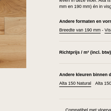
leven in deze vloer. Alta i
mm en 190 mm) én in visg
Andere formaten en vorm
Breedte van 190 mm
-
Vis
Richtprijs / m² (incl. btw
Andere kleuren binnen d
Alta 150 Natural
Alta 150
Compatibel met vloer