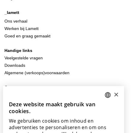
_lamett
Ons verhaal
Werken bij Lamett
Goed en graag gemaakt
Handige links
Veelgestelde vragen
Downloads
Algemene (verkoops)voorwaarden
Contacteer ons
×
info@lamett.eu
+32 56 77 45 15
Deze website maakt gebruik van
DUTCH
cookies.
ENGLISH
Bezoek ons
We gebruiken cookies om inhoud en
Onze showroom
POLISH
advertenties te personaliseren en om ons
Onze verkooppunten