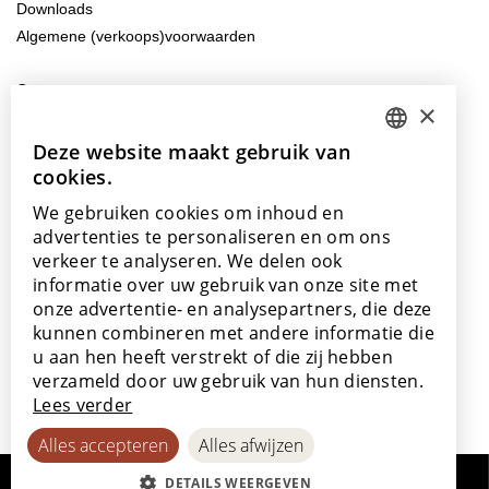
Downloads
Algemene (verkoops)voorwaarden
Contacteer ons
×
info@lamett.eu
+32 56 77 45 15
Deze website maakt gebruik van
DUTCH
cookies.
ENGLISH
Bezoek ons
We gebruiken cookies om inhoud en
Onze showroom
POLISH
advertenties te personaliseren en om ons
Onze verkooppunten
verkeer te analyseren. We delen ook
FRENCH
informatie over uw gebruik van onze site met
GERMAN
onze advertentie- en analysepartners, die deze
kunnen combineren met andere informatie die
SPANISH
u aan hen heeft verstrekt of die zij hebben
Met de steun van
verzameld door uw gebruik van hun diensten.
Lees verder
Alles accepteren
Alles afwijzen
DETAILS WEERGEVEN