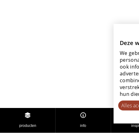
Deze w
We gebr
persona
ook inf
adverte
combine
verstre
hun die
Alles a
producten
info
inspi