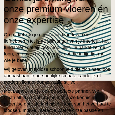
onze premium vloeren én
onze expertise
Op parket kan je generaties lang leven en
liefhebben. Het is de blikvanger van je interieur, het
fundament dat tijdloos mooi blijft. Je parket zet de
toon, en dus is het belangrijk dat die in lijn ligt met
wie je bent.
Wij geloven in tijdloze schoonheid die zich naadloos
aanpast aan je persoonlijke smaak. Landelijk of
modern, licht of donker, altijd stijlvol.
Met Lamett heb je ook de perfecte partner. We
staan altijd paraat om jou met onze kennis en
expertise door de technische kant van het verhaal te
loodsen. In elke interactie voel je onze passie en