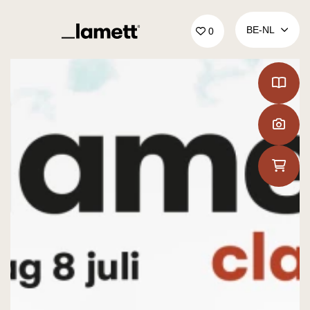
Terug naar home
BE‑NL
0