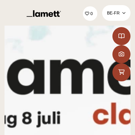
Retour à la page d'accueil
BE‑FR
0