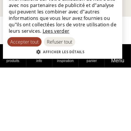
FRENCH
avec nos partenaires de publicité et d"analyse
GERMAN
qui peuvent les combiner avec d"autres
informations que vous leur avez fournies ou
SPANISH
qu"ils ont collectées lors de votre utilisation de
leurs services.
Lees verder
Accepter tout
Refuser tout
AFFICHER LES DÉTAILS
Lamett Europe SA
Menu
produits
info
inspiration
panier
Ter Donkt 2
8540 Deerlijk
Belgique
_lamett
Notre histoire et notre philosophie
Travailler chez Lamett
Bien fait, avec plaisir
Liens utiles