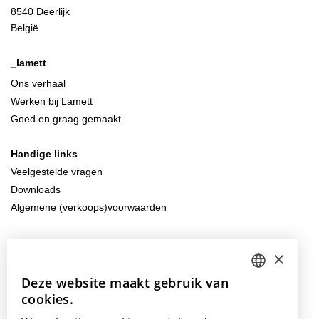
8540 Deerlijk
België
_lamett
Ons verhaal
Werken bij Lamett
Goed en graag gemaakt
Handige links
Veelgestelde vragen
Downloads
Algemene (verkoops)voorwaarden
Contacteer ons
×
info@lamett.eu
+32 56 77 45 15
Deze website maakt gebruik van
DUTCH
cookies.
ENGLISH
Bezoek ons