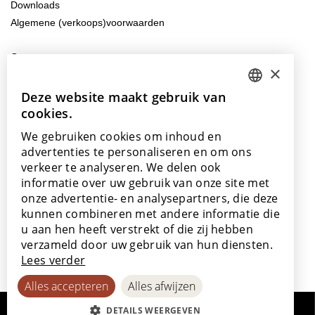
Downloads
Algemene (verkoops)voorwaarden
Contacteer ons
×
info@lamett.eu
+32 56 77 45 15
Deze website maakt gebruik van
DUTCH
cookies.
ENGLISH
Bezoek ons
We gebruiken cookies om inhoud en
Onze showroom
POLISH
advertenties te personaliseren en om ons
Onze verkooppunten
verkeer te analyseren. We delen ook
FRENCH
informatie over uw gebruik van onze site met
GERMAN
onze advertentie- en analysepartners, die deze
kunnen combineren met andere informatie die
SPANISH
u aan hen heeft verstrekt of die zij hebben
Met de steun van
verzameld door uw gebruik van hun diensten.
Lees verder
Alles accepteren
Alles afwijzen
DETAILS WEERGEVEN