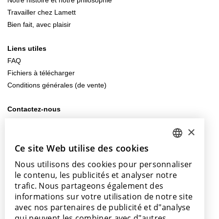
Notre histoire et notre philosophie
Travailler chez Lamett
Bien fait, avec plaisir
Liens utiles
FAQ
Fichiers à télécharger
Conditions générales (de vente)
Contactez-nous
info@lamett.eu
×
+32 56 77 45 15
Ce site Web utilise des cookies
DUTCH
Venez nous rendre visite
Nous utilisons des cookies pour personnaliser
ENGLISH
Notre salle d’exposition
le contenu, les publicités et analyser notre
Nos points de vente
POLISH
trafic. Nous partageons également des
informations sur votre utilisation de notre site
FRENCH
avec nos partenaires de publicité et d"analyse
GERMAN
qui peuvent les combiner avec d"autres