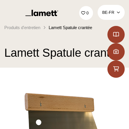
Retour à la page d'accueil
BE‑FR
0
Produits d'entretien
Lamett Spatule crantée
Lamett Spatule crantée