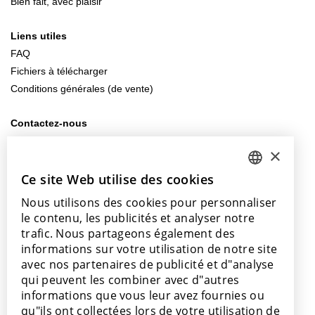
Bien fait, avec plaisir
Liens utiles
FAQ
Fichiers à télécharger
Conditions générales (de vente)
Contactez-nous
info@lamett.eu
×
+32 56 77 45 15
Ce site Web utilise des cookies
DUTCH
Venez nous rendre visite
Nous utilisons des cookies pour personnaliser
ENGLISH
Notre salle d’exposition
le contenu, les publicités et analyser notre
Nos points de vente
POLISH
trafic. Nous partageons également des
informations sur votre utilisation de notre site
FRENCH
avec nos partenaires de publicité et d"analyse
GERMAN
qui peuvent les combiner avec d"autres
informations que vous leur avez fournies ou
SPANISH
Avec le soutien de
qu"ils ont collectées lors de votre utilisation de