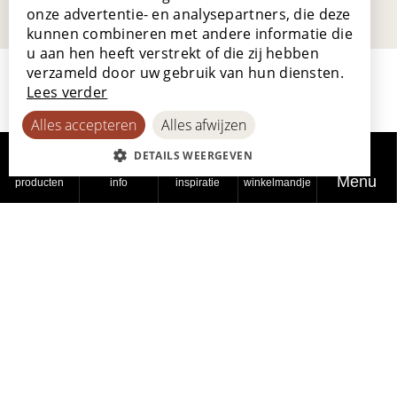
GERMAN
onze advertentie- en analysepartners, die deze
kunnen combineren met andere informatie die
SPANISH
u aan hen heeft verstrekt of die zij hebben
verzameld door uw gebruik van hun diensten.
Lees verder
Alles accepteren
Alles afwijzen
DETAILS WEERGEVEN
Lamett Europe NV
Menu
producten
info
inspiratie
winkelmandje
Ter Donkt 2
8540 Deerlijk
België
_lamett
Ons verhaal
Werken bij Lamett
Goed en graag gemaakt
Handige links