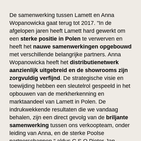
De samenwerking tussen Lamett en Anna
Wopanowicka gaat terug tot 2017. "In de
afgelopen jaren heeft Lamett hard gewerkt om
een
sterke positie
in Polen
te verwerven en
heeft het
nauwe samenwerkingen opgebouwd
met verschillende belangrijke partners. Anna
Wopanowicka heeft het
distributienetwerk
aanzienlijk uitgebreid en de showrooms zijn
zorgvuldig verfijnd
. De strategische visie en
toewijding hebben een sleutelrol gespeeld in het
opbouwen van de merkherkenning en
marktaandeel van Lamett in Polen. De
indrukwekkende resultaten die we vandaag
behalen, zijn een direct gevolg van de
briljante
samenwerking
tussen ons verkoopteam, onder
leiding van Anna, en de sterke Poolse
partnerschappen," aldus C.S.O Pieter-Jan