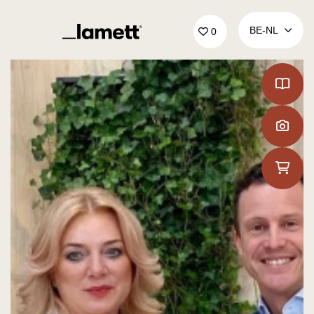
Terug naar home
BE‑NL
0