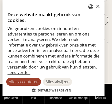
×
CV
Deze website maakt gebruik van
DUTCH
cookies.
Uploaden
ENGLISH
We gebruiken cookies om inhoud en
POLISH
advertenties te personaliseren en om ons
Bericht
verkeer te analyseren. We delen ook
FRENCH
informatie over uw gebruik van onze site met
GERMAN
onze advertentie- en analysepartners, die deze
kunnen combineren met andere informatie die
SPANISH
u aan hen heeft verstrekt of die zij hebben
verzameld door uw gebruik van hun diensten.
Lees verder
Alles accepteren
Alles afwijzen
DETAILS WEERGEVEN
Ik bevestig dat ik het e-book wil ontvangen en nog bijkomende mails.
Menu
producten
info
inspiratie
winkelmandje
Lamett doet er alles aan om je privacy te beschermen en te respecteren.
Door op verzenden te klikken, ga je ermee akkoord dat we de hierboven
ingediende persoonlijke informatie kan opslaan en verwerken om de