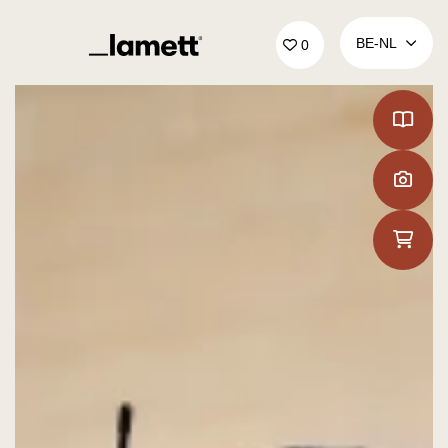
Terug naar home
BE‑NL
0