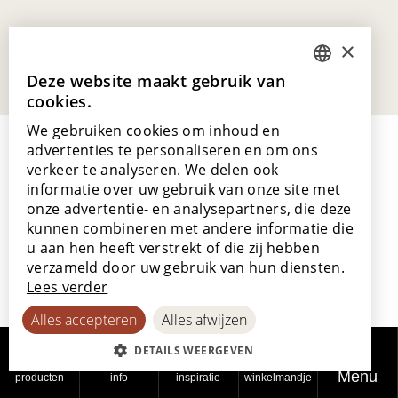
×
Deze website maakt gebruik van
DUTCH
cookies.
ENGLISH
We gebruiken cookies om inhoud en
POLISH
advertenties te personaliseren en om ons
verkeer te analyseren. We delen ook
FRENCH
informatie over uw gebruik van onze site met
GERMAN
onze advertentie- en analysepartners, die deze
kunnen combineren met andere informatie die
Lamett Europe NV
SPANISH
u aan hen heeft verstrekt of die zij hebben
Ter Donkt 2
verzameld door uw gebruik van hun diensten.
8540 Deerlijk
Lees verder
België
Alles accepteren
Alles afwijzen
_lamett
DETAILS WEERGEVEN
Ons verhaal
Menu
producten
info
inspiratie
winkelmandje
Werken bij Lamett