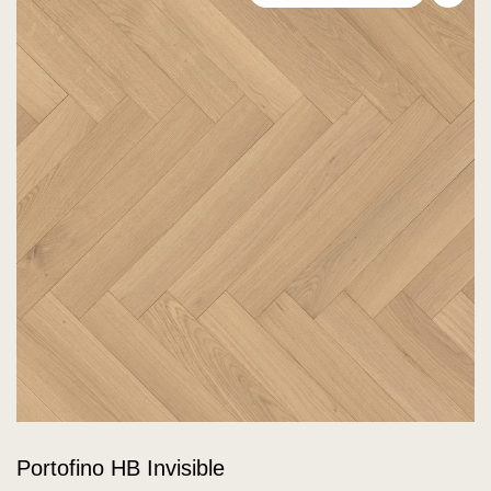
Voeg
Portofino HB Invisible