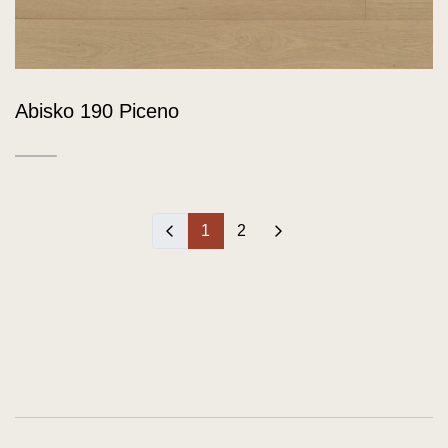
Abisko 190 Piceno
‹
1
2
›