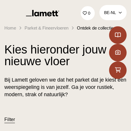
Terug naar home
BE‑NL
0
Home
Parket & Fineervloeren
Ontdek de collecties
Kies hieronder jouw
nieuwe vloer
Bij Lamett geloven we dat het parket dat je kiest een
weerspiegeling is van jezelf. Ga je voor rustiek,
modern, strak of natuurlijk?
Filter