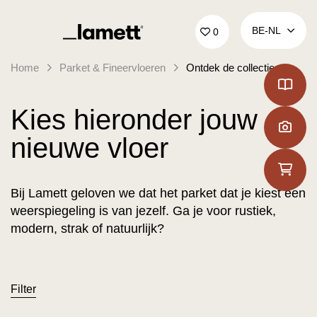
Terug naar home
BE‑NL
0
Home
Parket & Fineervloeren
Ontdek de collecties
Kies hieronder jouw
nieuwe vloer
Bij Lamett geloven we dat het parket dat je kiest een
weerspiegeling is van jezelf. Ga je voor rustiek,
modern, strak of natuurlijk?
Filter