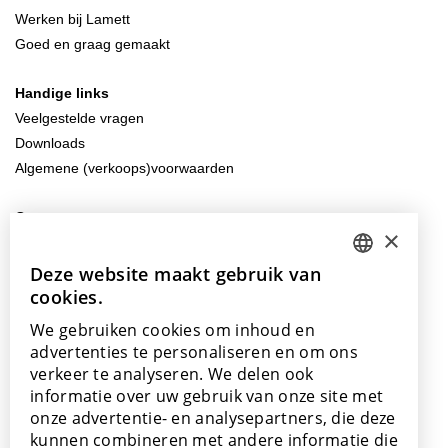
Werken bij Lamett
Goed en graag gemaakt
Handige links
Veelgestelde vragen
Downloads
Algemene (verkoops)voorwaarden
Contacteer ons
×
info@lamett.eu
+32 56 77 45 15
Deze website maakt gebruik van
DUTCH
cookies.
ENGLISH
Bezoek ons
We gebruiken cookies om inhoud en
Onze showroom
POLISH
advertenties te personaliseren en om ons
Onze verkooppunten
verkeer te analyseren. We delen ook
FRENCH
informatie over uw gebruik van onze site met
GERMAN
onze advertentie- en analysepartners, die deze
kunnen combineren met andere informatie die
SPANISH