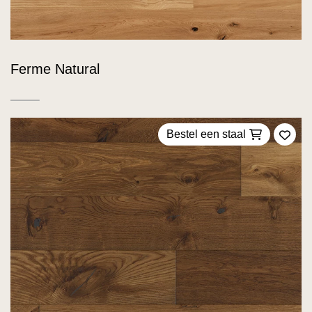
Ferme Natural
Bestel een staal
Voeg