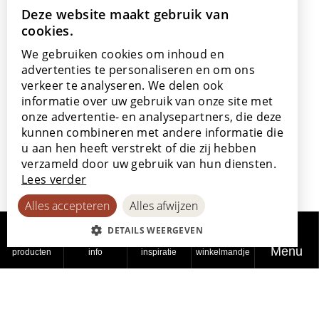
+32 56 77 45 15
Deze website maakt gebruik van
DUTCH
cookies.
ENGLISH
Bezoek ons
We gebruiken cookies om inhoud en
Onze showroom
POLISH
advertenties te personaliseren en om ons
Onze verkooppunten
verkeer te analyseren. We delen ook
FRENCH
informatie over uw gebruik van onze site met
GERMAN
onze advertentie- en analysepartners, die deze
kunnen combineren met andere informatie die
SPANISH
u aan hen heeft verstrekt of die zij hebben
Met de steun van
verzameld door uw gebruik van hun diensten.
Lees verder
Alles accepteren
Alles afwijzen
DETAILS WEERGEVEN
Menu
producten
info
inspiratie
winkelmandje
© 2026
Privacy
Cookiebeleid
Toegankelijkheidsverklaring
Lamett
beleid