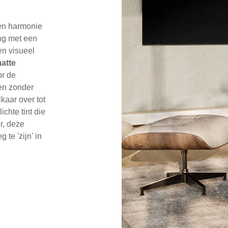
 en harmonie
ng met een
en visueel
atte
or de
en zonder
kaar over tot
ichte tint die
r, deze
te 'zijn' in