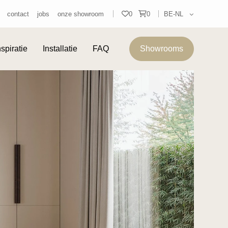
0
0
contact
jobs
onze showroom
BE‑NL
nspiratie
Installatie
FAQ
Showrooms