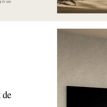
g
in uw
t de