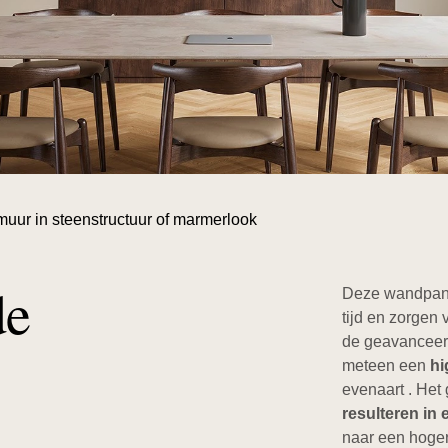
ur in steenstructuur of marmerlook
de
Deze wandpane
tijd en zorgen 
de geavanceer
meteen een
hi
evenaart . Het
resulteren in
naar een hoger 