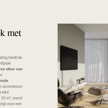
ok met
ling biedt de
fijnde
eve sfeer van
en
ende
ke accentmuur
t elke
el 10 m²˛ wand
orgt voor een