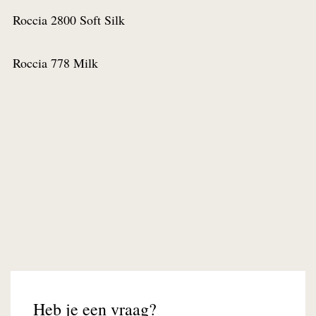
Roccia 2800 Soft Silk
Bestel een staal
Voeg to
Roccia 778 Milk
Bestel een staal
Voeg to
Heb je een vraag?