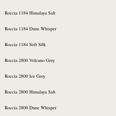
Voeg to
Roccia 1184 Himalaya Salt
Bestel een staal
Voeg to
Roccia 1184 Dune Whisper
Bestel een staal
Voeg to
Roccia 1184 Soft Silk
Bestel een staal
Voeg to
Roccia 2800 Volcano Grey
Bestel een staal
Voeg to
Roccia 2800 Ice Grey
Bestel een staal
Voeg to
Roccia 2800 Himalaya Salt
Bestel een staal
Voeg to
Roccia 2800 Dune Whisper
Bestel een staal
Voeg to