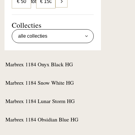
tot
Budget
Collecties
Marbrex 1184 Onyx Black HG
Bestel een staal
Voeg to
Marbrex 1184 Snow White HG
Bestel een staal
Voeg to
Marbrex 1184 Lunar Storm HG
Bestel een staal
Voeg to
Marbrex 1184 Obsidian Blue HG
Bestel een staal
Voeg to