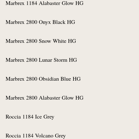
Marbrex 1184 Alabaster Glow HG
Bestel een staal
Voeg to
Marbrex 2800 Onyx Black HG
Bestel een staal
Voeg to
Marbrex 2800 Snow White HG
Bestel een staal
Voeg to
Marbrex 2800 Lunar Storm HG
Bestel een staal
Voeg to
Marbrex 2800 Obsidian Blue HG
Bestel een staal
Voeg to
Marbrex 2800 Alabaster Glow HG
Bestel een staal
Voeg to
Roccia 1184 Ice Grey
Bestel een staal
Voeg to
Roccia 1184 Volcano Grey
Bestel een staal