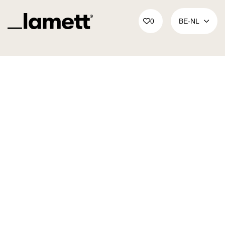
Terug naar home
0
BE‑NL