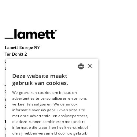
Lamett Europe NV
Ter Donkt 2
8540 Deerlijk
×
België
Deze website maakt
DUTCH
gebruik van cookies.
_lamett
ENGLISH
Ons verhaal
We gebruiken cookies om inhoud en
advertenties te personaliseren en om ons
POLISH
Werken bij Lamett
verkeer te analyseren. We delen ook
Goed en graag gemaakt
FRENCH
informatie over uw gebruik van onze site
met onze advertentie- en analysepartners,
GERMAN
Handige links
die deze kunnen combineren met andere
informatie die u aan hen heeft verstrekt of
Veelgestelde vragen
SPANISH
die zij hebben verzameld door uw gebruik
Downloads