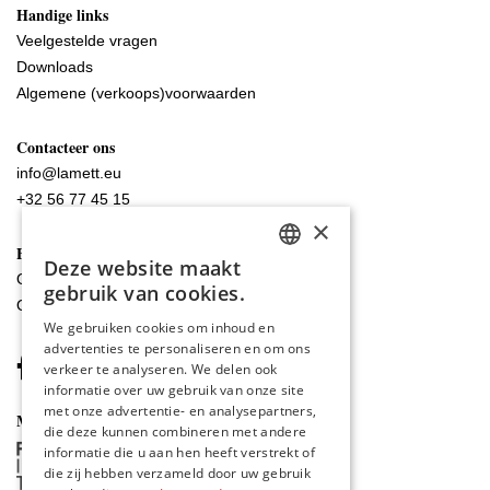
Handige links
Veelgestelde vragen
Downloads
Algemene (verkoops)voorwaarden
Contacteer ons
info@lamett.eu
+32 56 77 45 15
×
Bezoek ons
Deze website maakt
DUTCH
Onze showroom
gebruik van cookies.
Onze verkooppunten
ENGLISH
We gebruiken cookies om inhoud en
advertenties te personaliseren en om ons
POLISH
verkeer te analyseren. We delen ook
FRENCH
informatie over uw gebruik van onze site
met onze advertentie- en analysepartners,
Met de steun van
GERMAN
die deze kunnen combineren met andere
informatie die u aan hen heeft verstrekt of
SPANISH
die zij hebben verzameld door uw gebruik