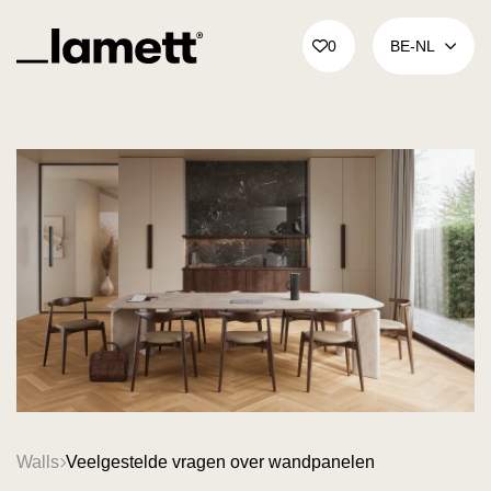
Terug naar home
0
BE‑NL
Walls
Veelgestelde vragen over wandpanelen